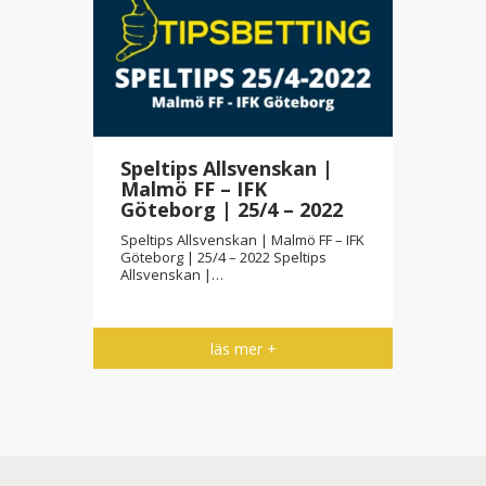
Speltips Allsvenskan |
Malmö FF – IFK
Göteborg | 25/4 – 2022
Speltips Allsvenskan | Malmö FF – IFK
Göteborg | 25/4 – 2022 Speltips
Allsvenskan |…
läs mer +