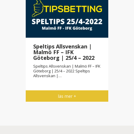
Speltips Allsvenskan |
Malmö FF – IFK
Göteborg | 25/4 – 2022
Speltips Allsvenskan | Malmö FF – IFK
Göteborg | 25/4 – 2022 Speltips
Allsvenskan |…
läs mer +