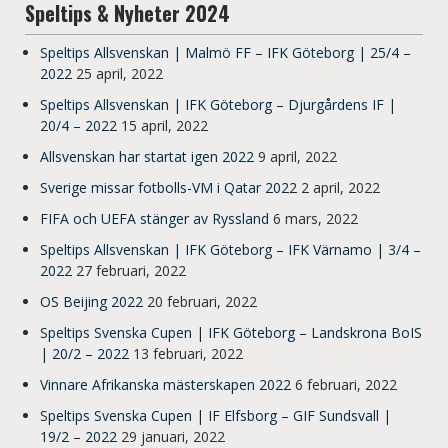
Speltips & Nyheter 2024
Speltips Allsvenskan | Malmö FF – IFK Göteborg | 25/4 –
2022
25 april, 2022
Speltips Allsvenskan | IFK Göteborg – Djurgårdens IF |
20/4 – 2022
15 april, 2022
Allsvenskan har startat igen 2022
9 april, 2022
Sverige missar fotbolls-VM i Qatar 2022
2 april, 2022
FIFA och UEFA stänger av Ryssland
6 mars, 2022
Speltips Allsvenskan | IFK Göteborg – IFK Värnamo | 3/4 –
2022
27 februari, 2022
OS Beijing 2022
20 februari, 2022
Speltips Svenska Cupen | IFK Göteborg – Landskrona BoIS
| 20/2 – 2022
13 februari, 2022
Vinnare Afrikanska mästerskapen 2022
6 februari, 2022
Speltips Svenska Cupen | IF Elfsborg – GIF Sundsvall |
19/2 – 2022
29 januari, 2022