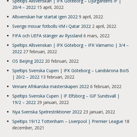
Speltips Allsvenskan | IFK Göteborg – Djurgårdens IF |
20/4 – 2022
15 april, 2022
Allsvenskan har startat igen 2022
9 april, 2022
Sverige missar fotbolls-VM i Qatar 2022
2 april, 2022
FIFA och UEFA stänger av Ryssland
6 mars, 2022
Speltips Allsvenskan | IFK Göteborg – IFK Värnamo | 3/4 –
2022
27 februari, 2022
OS Beijing 2022
20 februari, 2022
Speltips Svenska Cupen | IFK Göteborg – Landskrona BoIS
| 20/2 – 2022
13 februari, 2022
Vinnare Afrikanska mästerskapen 2022
6 februari, 2022
Speltips Svenska Cupen | IF Elfsborg – GIF Sundsvall |
19/2 – 2022
29 januari, 2022
Nya Svenska Spelrestriktioner 2022
23 januari, 2022
Speltips 19/12 Tottenham – Liverpool | Premier League
18
december, 2021