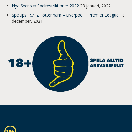
Nya Svenska Spelrestriktioner 2022
23 januari, 2022
Speltips 19/12 Tottenham – Liverpool | Premier League
18
december, 2021