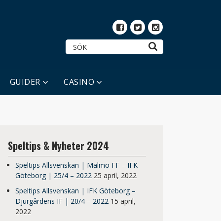
GUIDER
CASINO
Speltips & Nyheter 2024
Speltips Allsvenskan | Malmö FF – IFK
Göteborg | 25/4 – 2022
25 april, 2022
Speltips Allsvenskan | IFK Göteborg –
Djurgårdens IF | 20/4 – 2022
15 april,
2022