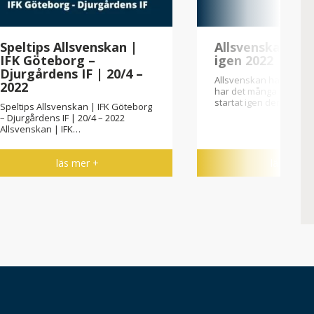
Speltips Allsvenskan |
Allsvenskan har
IFK Göteborg –
igen 2022
Djurgårdens IF | 20/4 –
Allsvenskan har startat
2022
har det många Svenska
startat igen den…
Speltips Allsvenskan | IFK Göteborg
– Djurgårdens IF | 20/4 – 2022
Allsvenskan | IFK…
läs mer +
läs mer +