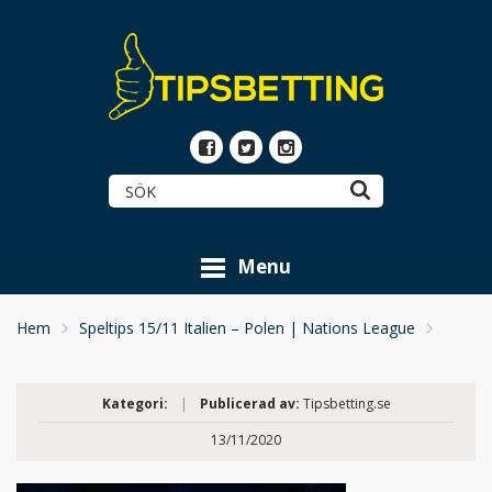
Menu
Hem
Speltips 15/11 Italien – Polen | Nations League
Kategori:
|
Publicerad av:
Tipsbetting.se
13/11/2020