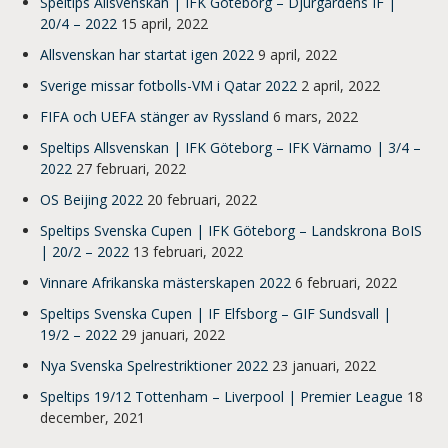
Speltips Allsvenskan | IFK Göteborg – Djurgårdens IF |
20/4 – 2022
15 april, 2022
Allsvenskan har startat igen 2022
9 april, 2022
Sverige missar fotbolls-VM i Qatar 2022
2 april, 2022
FIFA och UEFA stänger av Ryssland
6 mars, 2022
Speltips Allsvenskan | IFK Göteborg – IFK Värnamo | 3/4 –
2022
27 februari, 2022
OS Beijing 2022
20 februari, 2022
Speltips Svenska Cupen | IFK Göteborg – Landskrona BoIS
| 20/2 – 2022
13 februari, 2022
Vinnare Afrikanska mästerskapen 2022
6 februari, 2022
Speltips Svenska Cupen | IF Elfsborg – GIF Sundsvall |
19/2 – 2022
29 januari, 2022
Nya Svenska Spelrestriktioner 2022
23 januari, 2022
Speltips 19/12 Tottenham – Liverpool | Premier League
18
december, 2021