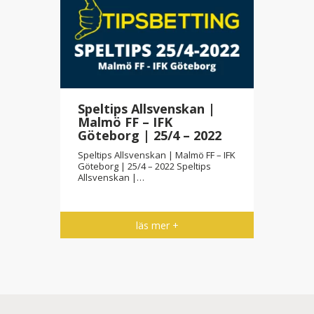
Speltips Allsvenskan |
Malmö FF – IFK
Göteborg | 25/4 – 2022
Speltips Allsvenskan | Malmö FF – IFK
Göteborg | 25/4 – 2022 Speltips
Allsvenskan |…
läs mer +