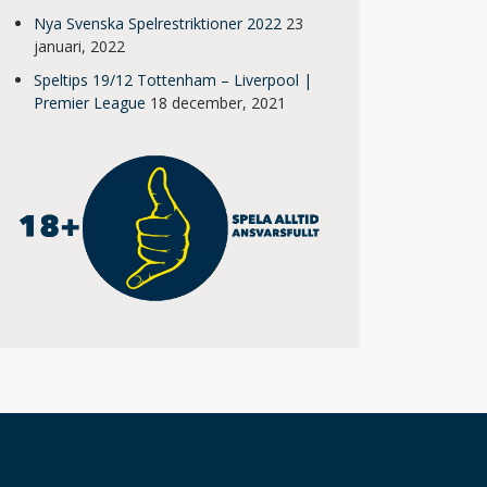
Nya Svenska Spelrestriktioner 2022
23
januari, 2022
 startat
Sverige missar fotbolls-
Speltips 19/12 Tottenham – Liverpool |
VM i Qatar 2022
Premier League
18 december, 2021
 igen 2022 Nu
Sverige missar fotbolls-VM i Qatar
r väntat på
2022 Vårt kära Sverige missar
fotbolls-VM i Qatar vintern 2022.…
läs mer +