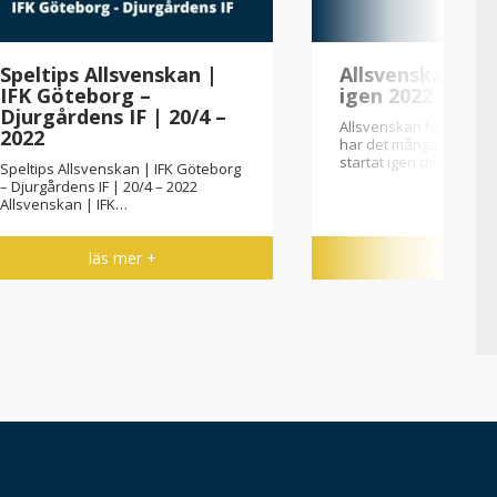
Speltips Allsvenskan |
Allsvenskan har
IFK Göteborg –
igen 2022
Djurgårdens IF | 20/4 –
Allsvenskan har startat
2022
har det många Svenska
startat igen den…
Speltips Allsvenskan | IFK Göteborg
– Djurgårdens IF | 20/4 – 2022
Allsvenskan | IFK…
läs mer +
läs mer +