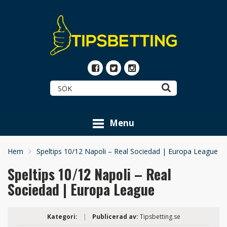
Menu
Hem
Speltips 10/12 Napoli – Real Sociedad | Europa League
Speltips 10/12 Napoli – Real
Sociedad | Europa League
Kategori:
|
Publicerad av:
Tipsbetting.se