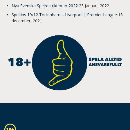
Nya Svenska Spelrestriktioner 2022
23 januari, 2022
Speltips 19/12 Tottenham – Liverpool | Premier League
18
december, 2021