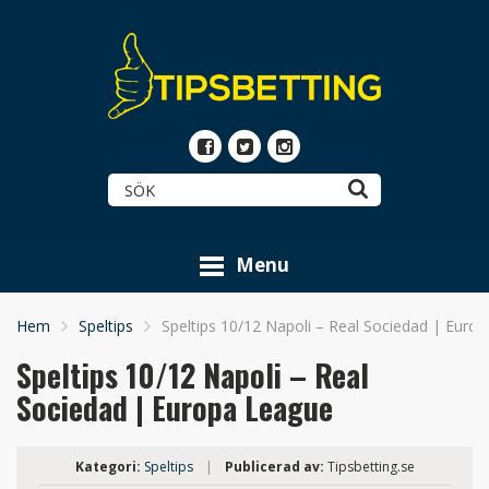
Menu
Hem
Speltips
Speltips 10/12 Napoli – Real Sociedad | Euro
Speltips 10/12 Napoli – Real
Sociedad | Europa League
Kategori:
Speltips
|
Publicerad av:
Tipsbetting.se