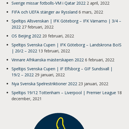
Sverige missar fotbolls-VM i Qatar 2022
2 april, 2022
FIFA och UEFA stänger av Ryssland
6 mars, 2022
Speltips Allsvenskan | IFK Göteborg – IFK Värnamo | 3/4 –
2022
27 februari, 2022
OS Beijing 2022
20 februari, 2022
Speltips Svenska Cupen | IFK Göteborg – Landskrona BoIS
| 20/2 – 2022
13 februari, 2022
Vinnare Afrikanska mästerskapen 2022
6 februari, 2022
Speltips Svenska Cupen | IF Elfsborg – GIF Sundsvall |
19/2 – 2022
29 januari, 2022
Nya Svenska Spelrestriktioner 2022
23 januari, 2022
Speltips 19/12 Tottenham – Liverpool | Premier League
18
december, 2021