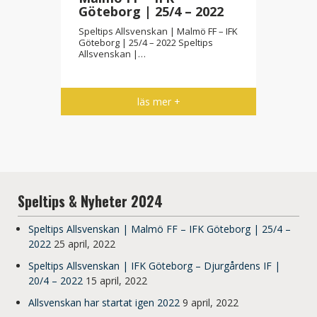
Göteborg | 25/4 – 2022
Speltips Allsvenskan | Malmö FF – IFK
Göteborg | 25/4 – 2022 Speltips
Allsvenskan |…
läs mer +
Speltips & Nyheter 2024
Speltips Allsvenskan | Malmö FF – IFK Göteborg | 25/4 –
2022
25 april, 2022
Speltips Allsvenskan | IFK Göteborg – Djurgårdens IF |
20/4 – 2022
15 april, 2022
Allsvenskan har startat igen 2022
9 april, 2022