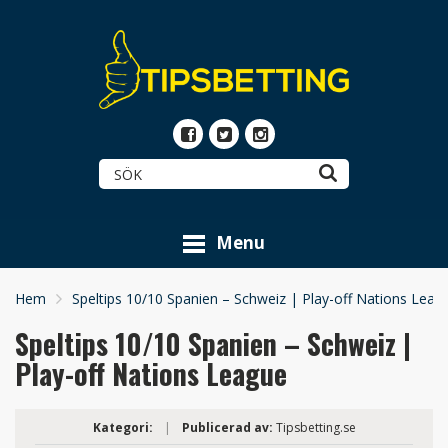
Menu
Hem
Speltips 10/10 Spanien – Schweiz | Play-off Nations Leag
Speltips 10/10 Spanien – Schweiz |
Play-off Nations League
Kategori:
|
Publicerad av:
Tipsbetting.se