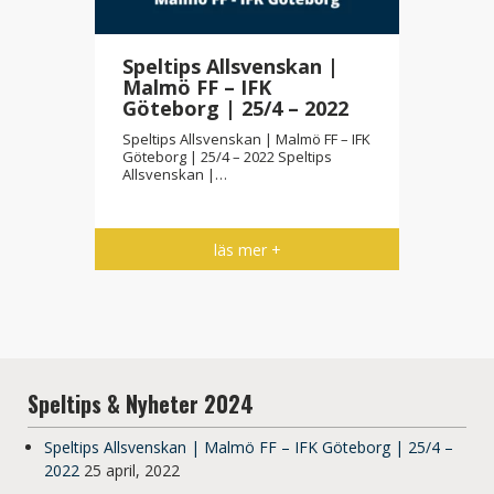
Speltips Allsvenskan |
Malmö FF – IFK
Göteborg | 25/4 – 2022
Speltips Allsvenskan | Malmö FF – IFK
Göteborg | 25/4 – 2022 Speltips
Allsvenskan |…
läs mer +
Speltips & Nyheter 2024
Speltips Allsvenskan | Malmö FF – IFK Göteborg | 25/4 –
2022
25 april, 2022