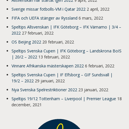
Allsvenskan har startat igen 2022
9 april, 2022
Sverige missar fotbolls-VM i Qatar 2022
2 april, 2022
FIFA och UEFA stänger av Ryssland
6 mars, 2022
Speltips Allsvenskan | IFK Göteborg – IFK Värnamo | 3/4 –
2022
27 februari, 2022
OS Beijing 2022
20 februari, 2022
Speltips Svenska Cupen | IFK Göteborg – Landskrona BoIS
| 20/2 – 2022
13 februari, 2022
Vinnare Afrikanska mästerskapen 2022
6 februari, 2022
Speltips Svenska Cupen | IF Elfsborg – GIF Sundsvall |
19/2 – 2022
29 januari, 2022
Nya Svenska Spelrestriktioner 2022
23 januari, 2022
Speltips 19/12 Tottenham – Liverpool | Premier League
18
december, 2021