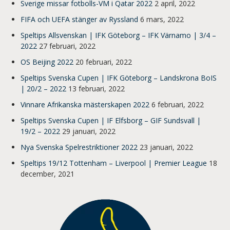
Sverige missar fotbolls-VM i Qatar 2022
2 april, 2022
FIFA och UEFA stänger av Ryssland
6 mars, 2022
Speltips Allsvenskan | IFK Göteborg – IFK Värnamo | 3/4 –
2022
27 februari, 2022
OS Beijing 2022
20 februari, 2022
Speltips Svenska Cupen | IFK Göteborg – Landskrona BoIS
| 20/2 – 2022
13 februari, 2022
Vinnare Afrikanska mästerskapen 2022
6 februari, 2022
Speltips Svenska Cupen | IF Elfsborg – GIF Sundsvall |
19/2 – 2022
29 januari, 2022
Nya Svenska Spelrestriktioner 2022
23 januari, 2022
Speltips 19/12 Tottenham – Liverpool | Premier League
18
december, 2021