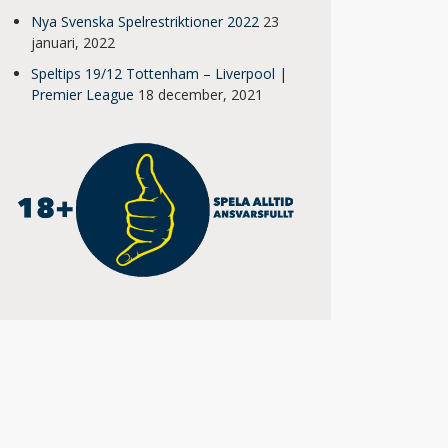
Nya Svenska Spelrestriktioner 2022
23
januari, 2022
Speltips 19/12 Tottenham – Liverpool |
Premier League
18 december, 2021