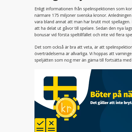
Enligt informationen från spelinspektionen som k
närmare 175 miljoner svenska kronor. Anledningen 
vara bland annat att man har brutit mot spellagen
att ha delat ut gåvor till spelare. Sedan den nya lag
bonusar vid första speltillfället och inte vid flera spelt
Det som också är bra att veta, är att spelinspektio
överträdelserna är allvarliga. Vi hoppas att varninge
speljätten som nog mer än gärna till fortsätta med 