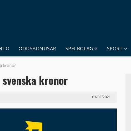
NTO
ODDSBONUSAR
SPELBOLAG
SPORT
ka kronor
r svenska kronor
03/03/2021