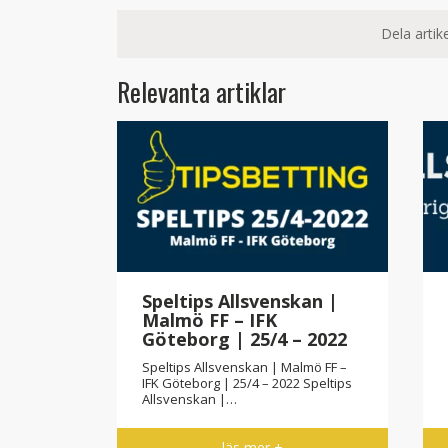
Dela artike
Relevanta artiklar
Speltips Allsvenskan |
2022
Malmö FF – IFK
Göteborg | 25/4 – 2022
oner 2022
Nya
Speltips Allsvenskan | Malmö FF –
2022.
IFK Göteborg | 25/4 – 2022 Speltips
Allsvenskan |…
läs mer +