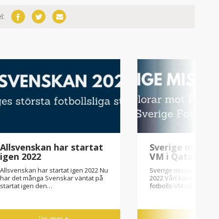
l:
Allsvenskan har startat
Sverige missar 
igen 2022
VM i Qatar 2022
Allsvenskan har startat igen 2022 Nu
Sverige missar fotbolls
har det många Svenskar väntat på
2022 Vårt kära Sverige
startat igen den…
fotbolls-VM i Qatar vin
läs mer +
läs mer +