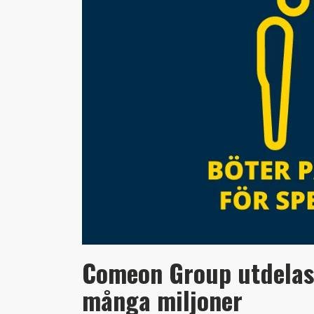
Comeon Group utdelas 
många miljoner