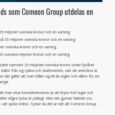
ands som Comeon Group utdelas en
 25 miljoner svenska kronor och en varning
 på 35 miljoner svenska kronor och en varning
oner svenska kronor och en varning
 65 svenska miljoner kronor och en varning
satte närmare 25 miljarder svenska kronor under fjolåret
källor från sig själva och skatteverket, värt att anteckna är
det gäller att man håller sig till de regler och villkor för sin
erige.
t att man visar konsekvenserna av att bryta mot lagar och
eller några tycka är jobbigt. Men det gynnar faktiskt oss
i att spela online. Tycker du det är rätt att Comeon Group