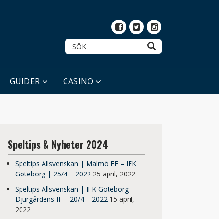
GUIDER
CASINO
Speltips & Nyheter 2024
Speltips Allsvenskan | Malmö FF – IFK
Göteborg | 25/4 – 2022
25 april, 2022
Speltips Allsvenskan | IFK Göteborg –
Djurgårdens IF | 20/4 – 2022
15 april,
2022