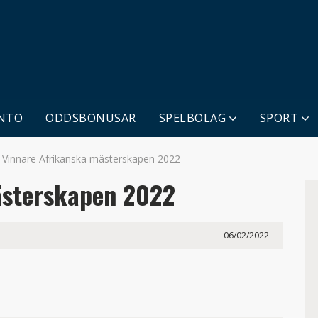
NTO
ODDSBONUSAR
SPELBOLAG
SPORT
Vinnare Afrikanska mästerskapen 2022
̈sterskapen 2022
06/02/2022