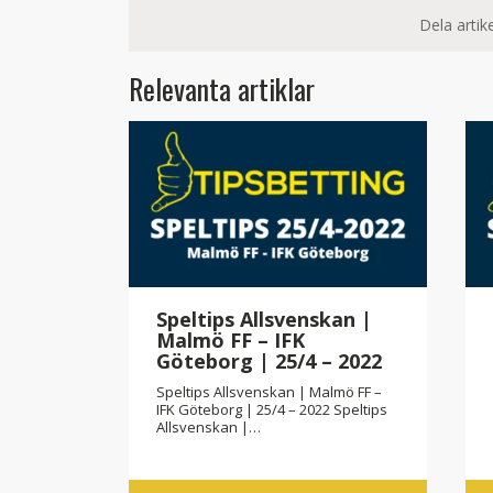
Dela artike
Relevanta artiklar
an |
Speltips Allsvenskan |
K
Malmö FF – IFK
022
Göteborg | 25/4 – 2022
 Göteborg
Speltips Allsvenskan | Malmö FF –
IFK Göteborg | 25/4 – 2022 Speltips
Allsvenskan |…