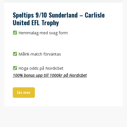
Speltips 9/10 Sunderland – Carlisle
United EFL Trophy
Hemmalag med svag form
Målrik match förväntas
Höga odds på Nordicbet
100% bonus upp till 1000kr på Nordicbet
läs mer