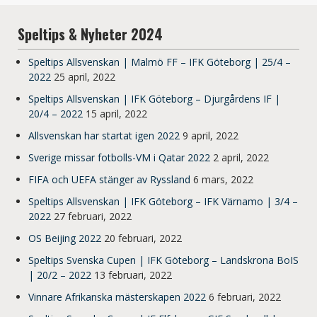
Speltips & Nyheter 2024
Speltips Allsvenskan | Malmö FF – IFK Göteborg | 25/4 –
2022
25 april, 2022
Speltips Allsvenskan | IFK Göteborg – Djurgårdens IF |
20/4 – 2022
15 april, 2022
Allsvenskan har startat igen 2022
9 april, 2022
Sverige missar fotbolls-VM i Qatar 2022
2 april, 2022
FIFA och UEFA stänger av Ryssland
6 mars, 2022
Speltips Allsvenskan | IFK Göteborg – IFK Värnamo | 3/4 –
2022
27 februari, 2022
OS Beijing 2022
20 februari, 2022
Speltips Svenska Cupen | IFK Göteborg – Landskrona BoIS
| 20/2 – 2022
13 februari, 2022
Vinnare Afrikanska mästerskapen 2022
6 februari, 2022