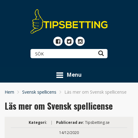
Menu
Hem
Svensk spellicens
Läs mer om Svensk spellicense
Läs mer om Svensk spellicense
Kategori:
|
Publicerad av:
Tipsbetting.se
14/12/2020