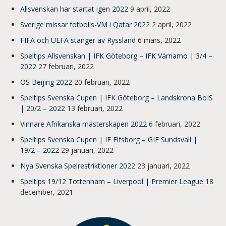
Allsvenskan har startat igen 2022
9 april, 2022
Sverige missar fotbolls-VM i Qatar 2022
2 april, 2022
FIFA och UEFA stänger av Ryssland
6 mars, 2022
Speltips Allsvenskan | IFK Göteborg – IFK Värnamo | 3/4 –
2022
27 februari, 2022
OS Beijing 2022
20 februari, 2022
Speltips Svenska Cupen | IFK Göteborg – Landskrona BoIS
| 20/2 – 2022
13 februari, 2022
Vinnare Afrikanska mästerskapen 2022
6 februari, 2022
Speltips Svenska Cupen | IF Elfsborg – GIF Sundsvall |
19/2 – 2022
29 januari, 2022
Nya Svenska Spelrestriktioner 2022
23 januari, 2022
Speltips 19/12 Tottenham – Liverpool | Premier League
18
december, 2021