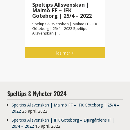
Speltips Allsvenskan |
Malmö FF – IFK
Göteborg | 25/4 – 2022
Speltips Allsvenskan | Malmö FF – IFK
Göteborg | 25/4 – 2022 Speltips
Allsvenskan |…
läs mer +
Speltips & Nyheter 2024
Speltips Allsvenskan | Malmö FF – IFK Göteborg | 25/4 –
2022
25 april, 2022
Speltips Allsvenskan | IFK Göteborg – Djurgårdens IF |
20/4 – 2022
15 april, 2022