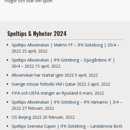
Frågor och svar om sport
Speltips & Nyheter 2024
Speltips Allsvenskan | Malmö FF – IFK Göteborg | 25/4 –
2022
25 april, 2022
Speltips Allsvenskan | IFK Göteborg – Djurgårdens IF |
20/4 – 2022
15 april, 2022
Allsvenskan har startat igen 2022
9 april, 2022
Sverige missar fotbolls-VM i Qatar 2022
2 april, 2022
FIFA och UEFA stänger av Ryssland
6 mars, 2022
Speltips Allsvenskan | IFK Göteborg – IFK Värnamo | 3/4 –
2022
27 februari, 2022
OS Beijing 2022
20 februari, 2022
Speltips Svenska Cupen | IFK Göteborg – Landskrona BoIS