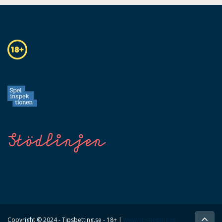
Copyright © 2024 - Tipsbetting.se - 18+ |
www.tipsbetting.se