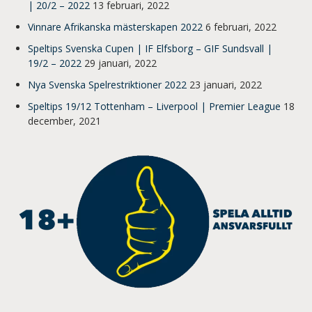
| 20/2 – 2022
13 februari, 2022
Vinnare Afrikanska mästerskapen 2022
6 februari, 2022
Speltips Svenska Cupen | IF Elfsborg – GIF Sundsvall |
19/2 – 2022
29 januari, 2022
Nya Svenska Spelrestriktioner 2022
23 januari, 2022
Speltips 19/12 Tottenham – Liverpool | Premier League
18
december, 2021