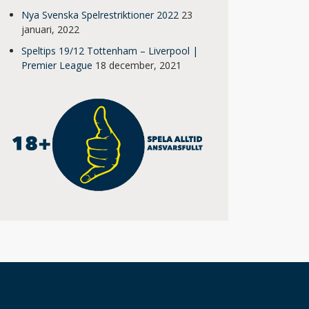
 igen 2022 Nu
Sverige missar fotbolls-VM i Qatar
Nya Svenska Spelrestriktioner 2022
23
r väntat på
2022 Vårt kära Sverige missar
fotbolls-VM i Qatar vintern 2022.…
januari, 2022
Speltips 19/12 Tottenham – Liverpool |
Premier League
18 december, 2021
läs mer +