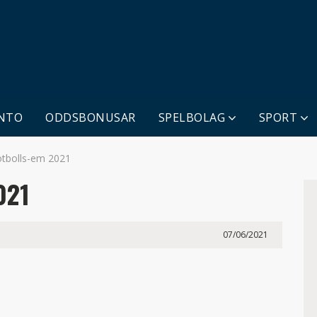
NTO
ODDSBONUSAR
SPELBOLAG
SPORT
fotbolls-em 2021
021
07/06/2021