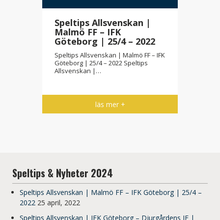
Speltips Allsvenskan |
Malmö FF – IFK
Göteborg | 25/4 – 2022
Speltips Allsvenskan | Malmö FF – IFK
Göteborg | 25/4 – 2022 Speltips
Allsvenskan |…
läs mer +
Speltips & Nyheter 2024
Speltips Allsvenskan | Malmö FF – IFK Göteborg | 25/4 –
2022
25 april, 2022
Speltips Allsvenskan | IFK Göteborg – Djurgårdens IF |