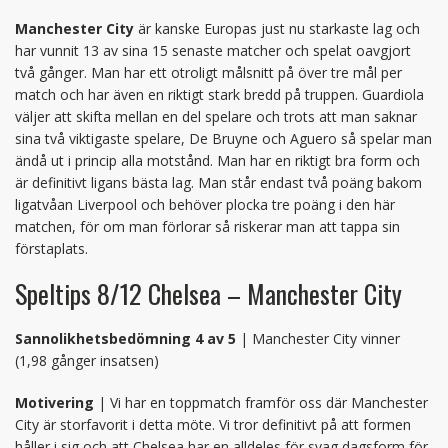
Manchester City
är kanske Europas just nu starkaste lag och
har vunnit 13 av sina 15 senaste matcher och spelat oavgjort
två gånger. Man har ett otroligt målsnitt på över tre mål per
match och har även en riktigt stark bredd på truppen. Guardiola
väljer att skifta mellan en del spelare och trots att man saknar
sina två viktigaste spelare, De Bruyne och Aguero så spelar man
ändå ut i princip alla motstånd. Man har en riktigt bra form och
är definitivt ligans bästa lag. Man står endast två poäng bakom
ligatvåan Liverpool och behöver plocka tre poäng i den här
matchen, för om man förlorar så riskerar man att tappa sin
förstaplats.
Speltips 8/12 Chelsea – Manchester City
Sannolikhetsbedömning 4 av 5
| Manchester City vinner
(1,98 gånger insatsen)
Motivering
| Vi har en toppmatch framför oss där Manchester
City är storfavorit i detta möte. Vi tror definitivt på att formen
håller i sig och att Chelsea har en alldeles för svag dagsform för