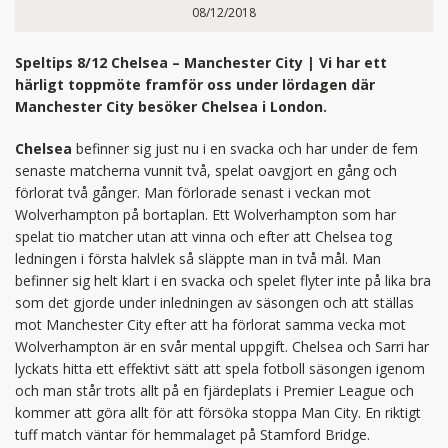
08/12/2018
Speltips 8/12 Chelsea – Manchester City | Vi har ett
härligt toppmöte framför oss under lördagen där
Manchester City besöker Chelsea i London.
Chelsea
befinner sig just nu i en svacka och har under de fem
senaste matcherna vunnit två, spelat oavgjort en gång och
förlorat två gånger. Man förlorade senast i veckan mot
Wolverhampton på bortaplan. Ett Wolverhampton som har
spelat tio matcher utan att vinna och efter att Chelsea tog
ledningen i första halvlek så släppte man in två mål. Man
befinner sig helt klart i en svacka och spelet flyter inte på lika bra
som det gjorde under inledningen av säsongen och att ställas
mot Manchester City efter att ha förlorat samma vecka mot
Wolverhampton är en svår mental uppgift. Chelsea och Sarri har
lyckats hitta ett effektivt sätt att spela fotboll säsongen igenom
och man står trots allt på en fjärdeplats i Premier League och
kommer att göra allt för att försöka stoppa Man City. En riktigt
tuff match väntar för hemmalaget på Stamford Bridge.