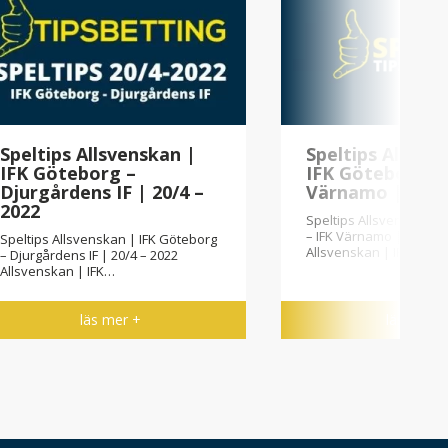
Speltips Allsvenskan |
Speltips Allsve
IFK Göteborg –
IFK Göteborg – 
Djurgårdens IF | 20/4 –
Värnamo | 3/4 –
2022
Speltips Allsvenskan |
– IFK Värnamo | 3/4 – 2
Speltips Allsvenskan | IFK Göteborg
Allsvenskan | IFK…
– Djurgårdens IF | 20/4 – 2022
Allsvenskan | IFK…
läs mer +
läs mer +