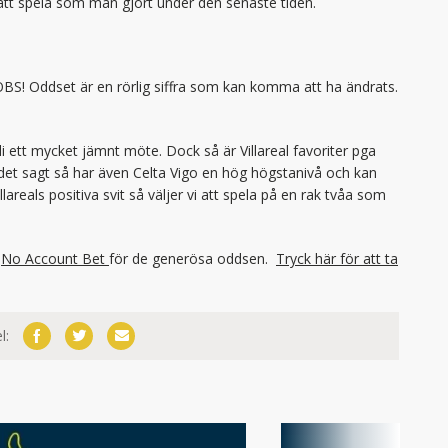
l att spela som man gjort under den senaste tiden.
 OBS! Oddset är en rörlig siffra som kan komma att ha ändrats.
i ett mycket jämnt möte. Dock så är Villareal favoriter pga
det sagt så har även Celta Vigo en hög högstanivå och kan
lareals positiva svit så väljer vi att spela på en rak tvåa som
l
No Account Bet
för de generösa oddsen.
Tryck här för att ta
l: