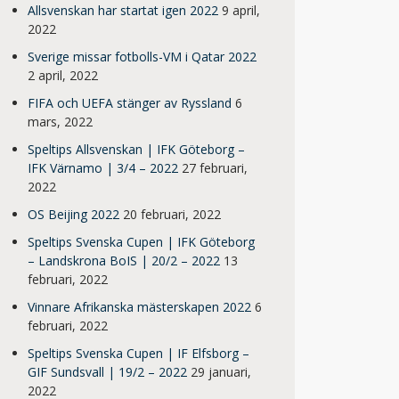
Allsvenskan har startat igen 2022
9 april,
2022
Sverige missar fotbolls-VM i Qatar 2022
2 april, 2022
FIFA och UEFA stänger av Ryssland
6
mars, 2022
Speltips Allsvenskan | IFK Göteborg –
IFK Värnamo | 3/4 – 2022
27 februari,
2022
OS Beijing 2022
20 februari, 2022
Speltips Svenska Cupen | IFK Göteborg
– Landskrona BoIS | 20/2 – 2022
13
februari, 2022
Vinnare Afrikanska mästerskapen 2022
6
februari, 2022
Speltips Svenska Cupen | IF Elfsborg –
GIF Sundsvall | 19/2 – 2022
29 januari,
2022