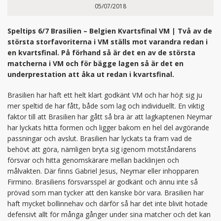
05/07/2018
Speltips 6/7 Brasilien – Belgien Kvartsfinal VM | Två av de
största storfavoriterna i VM ställs mot varandra redan i
en kvartsfinal. På förhand så är det en av de största
matcherna i VM och för bägge lagen så är det en
underprestation att åka ut redan i kvartsfinal.
Brasilien har haft ett helt klart godkänt VM och har höjt sig ju
mer speltid de har fått, både som lag och individuellt. En viktig
faktor till att Brasilien har gått så bra är att lagkaptenen Neymar
har lyckats hitta formen och ligger bakom en hel del avgörande
passningar och avslut. Brasilien har lyckats ta fram vad de
behövt att göra, nämligen bryta sig igenom motståndarens
försvar och hitta genomskärare mellan backlinjen och
målvakten. Där finns Gabriel Jesus, Neymar eller inhopparen
Firmino. Brasiliens försvarsspel är godkänt och ännu inte så
prövad som man tycker att den kanske bör vara. Brasilien har
haft mycket bollinnehav och därför så har det inte blivit hotade
defensivt allt för många gånger under sina matcher och det kan