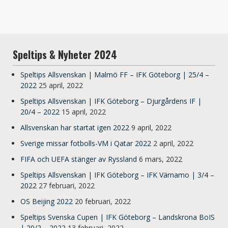
Speltips & Nyheter 2024
Speltips Allsvenskan | Malmö FF – IFK Göteborg | 25/4 –
2022
25 april, 2022
Speltips Allsvenskan | IFK Göteborg – Djurgårdens IF |
20/4 – 2022
15 april, 2022
Allsvenskan har startat igen 2022
9 april, 2022
Sverige missar fotbolls-VM i Qatar 2022
2 april, 2022
FIFA och UEFA stänger av Ryssland
6 mars, 2022
Speltips Allsvenskan | IFK Göteborg – IFK Värnamo | 3/4 –
2022
27 februari, 2022
OS Beijing 2022
20 februari, 2022
Speltips Svenska Cupen | IFK Göteborg – Landskrona BoIS
| 20/2 – 2022
13 februari, 2022