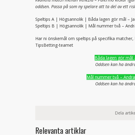
oddsen. Passa på som ny spelare att ta del av ett risk
Speltips A | Högsannolik | Båda lagen gör mål – Ja
Speltips B | Högsannolik | Mål nummer två – Andra
Har ni önskemål om speltips på specifika matcher,
TipsBetting-teamet
Båda lagen gör mål 
Oddsen kan ha ändrat
Mål nummer två – Andra 
Oddsen kan ha ändrat
Dela artike
Relevanta artiklar