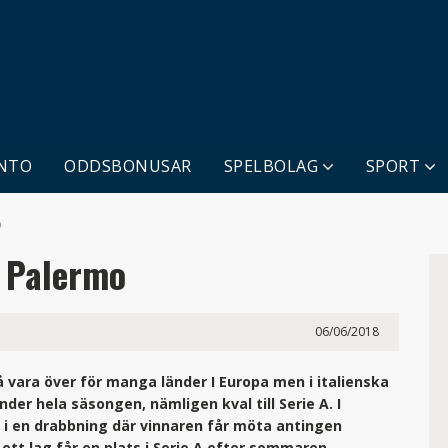
NTO
ODDSBONUSAR
SPELBOLAG
SPORT
o
– Palermo
06/06/2018
 vara över för manga länder I Europa men i italienska
der hela säsongen, nämligen kval till Serie A. I
 i en drabbning där vinnaren får möta antingen
t ett lag får en plats i Serie A efter sommaren.