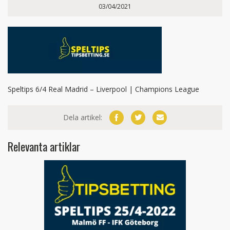
03/04/2021
Speltips 6/4 Real Madrid – Liverpool | Champions League
Dela artikel:
Relevanta artiklar