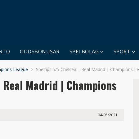
NTO
ODDSBONUSAR
SPELBOLAG
SPORT
ampions League
Speltips 5/5 Chelsea – Real Madrid | Champions L
– Real Madrid | Champions
04/05/2021