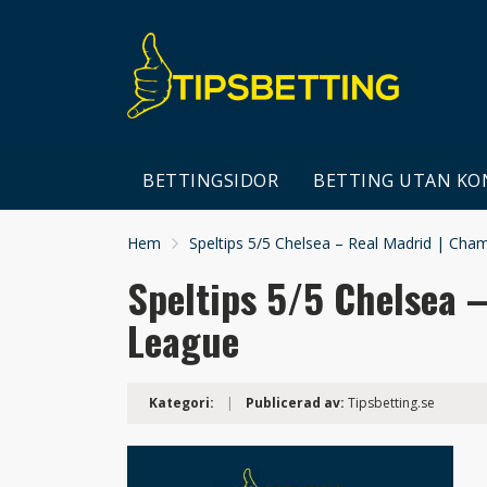
BETTINGSIDOR
BETTING UTAN KO
Hem
Speltips 5/5 Chelsea – Real Madrid | Ch
Speltips 5/5 Chelsea 
League
Kategori:
|
Publicerad av:
Tipsbetting.se