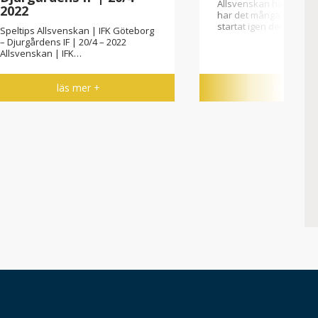
Allsvenskan har startat
2022
har det många Svenska
startat igen den…
Speltips Allsvenskan | IFK Göteborg
– Djurgårdens IF | 20/4 – 2022
Allsvenskan | IFK…
läs mer +
läs mer +