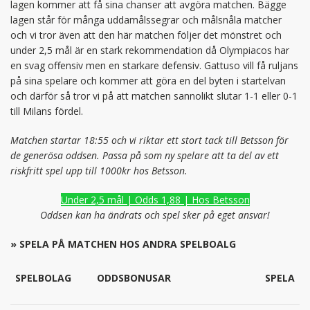
lagen kommer att få sina chanser att avgöra matchen. Bägge
lagen står för många uddamålssegrar och målsnåla matcher
och vi tror även att den här matchen följer det mönstret och
under 2,5 mål är en stark rekommendation då Olympiacos har
en svag offensiv men en starkare defensiv. Gattuso vill få ruljans
på sina spelare och kommer att göra en del byten i startelvan
och därför så tror vi på att matchen sannolikt slutar 1-1 eller 0-1
till Milans fördel.
Matchen startar 18:55 och vi riktar ett stort tack till Betsson för
de generösa oddsen. Passa på som ny spelare att ta del av ett
riskfritt spel upp till 1000kr hos Betsson.
Under 2,5 mål | Odds 1,88 | Hos Betsson
Oddsen kan ha ändrats och spel sker på eget ansvar!
» SPELA PÅ MATCHEN HOS ANDRA SPELBOALG
SPELBOLAG
ODDSBONUSAR
SPELA