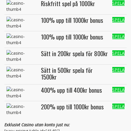
Riskfritt spel på 1000kr
SPELA
100% upp till 1000kr bonus
SPELA
100% upp till 1000kr bonus
SPELA
Sätt in 200kr spela för 800kr
SPELA
Sätt in 500kr spela för
SPELA
1500kr
400% upp till 400kr bonus
SPELA
200% upp till 1000kr bonus
SPELA
Exklusivt Casino utan konto just nu:
[easy-pricing-table id=”4140″]