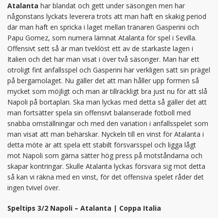
Atalanta
har blandat och gett under säsongen men har
någonstans lyckats leverera trots att man haft en skakig period
där man haft en spricka i laget mellan tränaren Gasperini och
Papu Gomez, som numera lämnat Atalanta för spel i Sevilla.
Offensivt sett så är man tveklöst ett av de starkaste lagen i
Italien och det har man visat i över två säsonger. Man har ett
otroligt fint anfallsspel och Gasperini har verkligen satt sin prägel
på bergamolaget. Nu gäller det att man håller upp formen så
mycket som möjligt och man är tillräckligt bra just nu för att slå
Napoli på bortaplan. Ska man lyckas med detta så gäller det att
man fortsätter spela sin offensivt balanserade fotboll med
snabba omställningar och med den variation i anfallsspelet som
man visat att man behärskar. Nyckeln till en vinst för Atalanta i
detta möte är att spela ett stabilt försvarsspel och ligga lågt
mot Napoli som gärna sätter hög press på motståndarna och
skapar kontringar. Skulle Atalanta lyckas försvara sig mot detta
så kan vi räkna med en vinst, för det offensiva spelet råder det
ingen tvivel över.
Speltips 3/2 Napoli – Atalanta | Coppa Italia