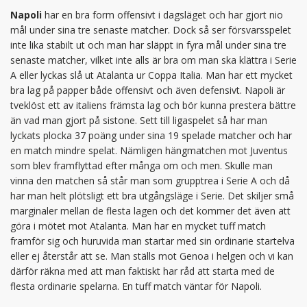
Napoli
har en bra form offensivt i dagsläget och har gjort nio
mål under sina tre senaste matcher. Dock så ser försvarsspelet
inte lika stabilt ut och man har släppt in fyra mål under sina tre
senaste matcher, vilket inte alls är bra om man ska klättra i Serie
A eller lyckas slå ut Atalanta ur Coppa Italia. Man har ett mycket
bra lag på papper både offensivt och även defensivt. Napoli är
tveklöst ett av italiens främsta lag och bör kunna prestera bättre
än vad man gjort på sistone. Sett till ligaspelet så har man
lyckats plocka 37 poäng under sina 19 spelade matcher och har
en match mindre spelat. Nämligen hängmatchen mot Juventus
som blev framflyttad efter många om och men. Skulle man
vinna den matchen så står man som grupptrea i Serie A och då
har man helt plötsligt ett bra utgångsläge i Serie. Det skiljer små
marginaler mellan de flesta lagen och det kommer det även att
göra i mötet mot Atalanta. Man har en mycket tuff match
framför sig och huruvida man startar med sin ordinarie startelva
eller ej återstår att se. Man ställs mot Genoa i helgen och vi kan
därför räkna med att man faktiskt har råd att starta med de
flesta ordinarie spelarna. En tuff match väntar för Napoli.