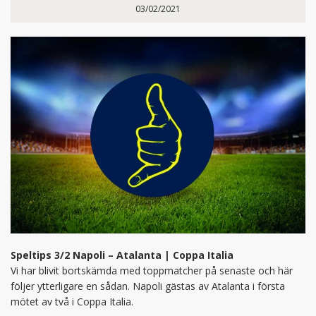
03/02/2021
Speltips 3/2 Napoli – Atalanta | Coppa Italia
Vi har blivit bortskämda med toppmatcher på senaste och här
följer ytterligare en sådan. Napoli gästas av Atalanta i första
mötet av två i Coppa Italia.