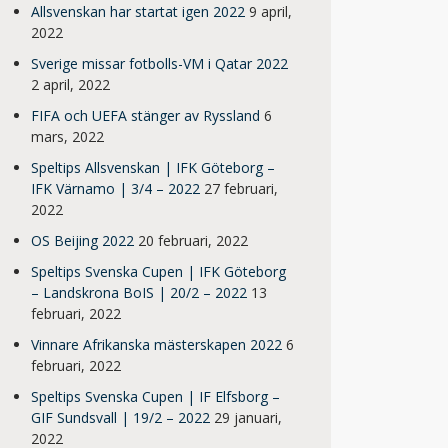
Allsvenskan har startat igen 2022
9 april,
2022
Sverige missar fotbolls-VM i Qatar 2022
2 april, 2022
FIFA och UEFA stänger av Ryssland
6
mars, 2022
Speltips Allsvenskan | IFK Göteborg –
IFK Värnamo | 3/4 – 2022
27 februari,
2022
OS Beijing 2022
20 februari, 2022
Speltips Svenska Cupen | IFK Göteborg
– Landskrona BoIS | 20/2 – 2022
13
februari, 2022
Vinnare Afrikanska mästerskapen 2022
6
februari, 2022
Speltips Svenska Cupen | IF Elfsborg –
GIF Sundsvall | 19/2 – 2022
29 januari,
2022