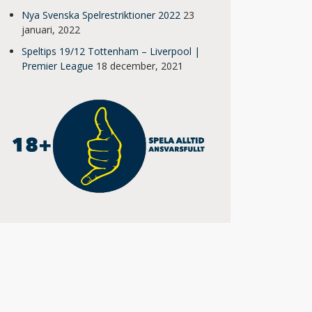
Nya Svenska Spelrestriktioner 2022
23
januari, 2022
Speltips 19/12 Tottenham – Liverpool |
Premier League
18 december, 2021