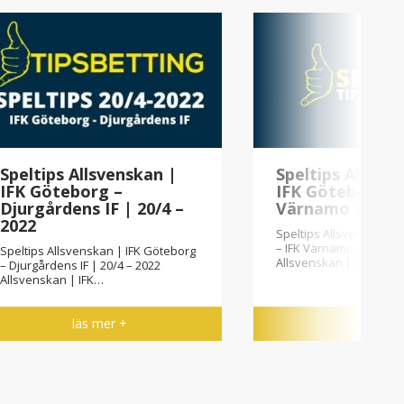
Speltips Allsvenskan |
Speltips Allsve
IFK Göteborg –
IFK Göteborg – 
Djurgårdens IF | 20/4 –
Värnamo | 3/4 –
2022
Speltips Allsvenskan |
– IFK Värnamo | 3/4 – 2
Speltips Allsvenskan | IFK Göteborg
Allsvenskan | IFK…
– Djurgårdens IF | 20/4 – 2022
Allsvenskan | IFK…
läs mer +
läs mer +