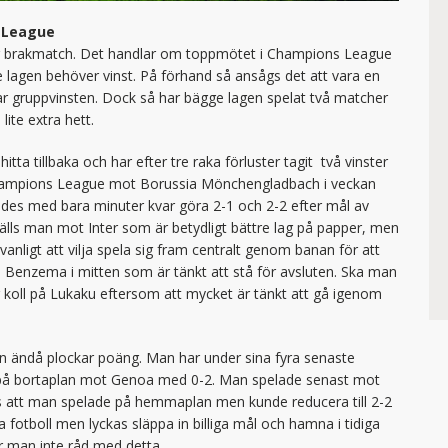
s League
ktig brakmatch. Det handlar om toppmötet i Champions League
e lagen behöver vinst. På förhand så ansågs det att vara en
 gruppvinsten. Dock så har bägge lagen spelat två matcher
lite extra hett.
 hitta tillbaka och har efter tre raka förluster tagit två vinster
Champions League mot Borussia Mönchengladbach i veckan
ckades med bara minuter kvar göra 2-1 och 2-2 efter mål av
s man mot Inter som är betydligt bättre lag på papper, men
nligt att vilja spela sig fram centralt genom banan för att
 Benzema i mitten som är tänkt att stå för avsluten. Ska man
er koll på Lukaku eftersom att mycket är tänkt att gå igenom
man ändå plockar poäng. Man har under sina fyra senaste
på bortaplan mot Genoa med 0-2. Man spelade senast mot
 att man spelade på hemmaplan men kunde reducera till 2-2
 fotboll men lyckas släppa in billiga mål och hamna i tidiga
r man inte råd med detta.