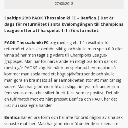
27/08/2018
Speltips 29/8 PAOK Thessaloniki FC – Benfica | Det är
dags för returmötet i sista kvalomgången till Champions
League efter att ha spelat 1-1 i första mötet.
PAOK Thessaloniki FC
tog med sig ett 1-1 resultat inför
returmötet vilket är oerhört viktigt och skulle man spela 0-0 eller
vinna så har man tagit sig vidare till Champions League-
gruppspel. Man har för närvarande en riktigt bra form där det
mesta går PAOKS väg. Nu när man spelar på hemmaplan så
kommer man spela med ett högt självförtroende och skulle
man göra en bra insats så är sannolikheten stor att man tar sig
vidare. Man har gjort nio mål och släppt in fyra mål under sina
fem senaste matcher vilket är ett facit som är positivt. Det blir
en tuff match mot ett hårt pressat Benfica och PAOK har det
just nu i sina egna händer.
Benfica
har en bra form och har inte förlorat någon av sina sex
senaste matcher. Man har gjort nio mål under de sex senaste