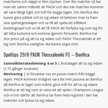
matcherna och släppt in fem stycken. Över fler matcher så har
man ett sämre målsnitt än PAOK och den här matchen kommer
att vara riktigt tight och tuff för bägge lagen. Om Benfica ska
kunna göra jobbet och ta sig vidare så behöver man ta fram
sina spetsegenskaper och se till att spela ett effektivt
kontringsspel och se till att få PAOK att förflytta sig som lag för
att hitta luckorna och komma igenom försvaret. Benfica har
stor press på sig att ta sig vidare och PAOK Thessaloniki är ett
lag som Benfica vanligtvis ska kunna segra mot.
Speltips 29/8 PAOK Thessaloniki FC – Benfica
Sannolikhetsbedömning 4 av 5
| Bortalaget att ta sig vidare
(1.73 gånger insatsen)
Motivering
| Vi förväntar oss en passiv match från bägge
lagen. PAOK kommer troligtvis vara lite mer passiva än Benfica
då Benfica är laget som måste göra mål för att ta sig vidare.
Benfica är ett lag som är vana vid att spela i Champions League
och vi tror därför att Benfica tar fram hela registret i den här
matchen och lyckas ta sig vidare.