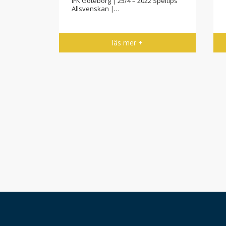
IFK Göteborg | 25/4 – 2022 Speltips
Allsvenskan |…
läs mer +