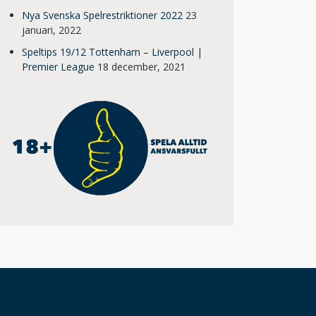
Nya Svenska Spelrestriktioner 2022
23
januari, 2022
Speltips 19/12 Tottenham – Liverpool |
läs mer +
Premier League
18 december, 2021