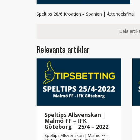
Speltips 28/6 Kroatien – Spanien | Åttondelsfinal
Dela artike
Relevanta artiklar
an |
Speltips Allsvenskan |
K
Malmö FF – IFK
022
Göteborg | 25/4 – 2022
 Göteborg
Speltips Allsvenskan | Malmö FF –