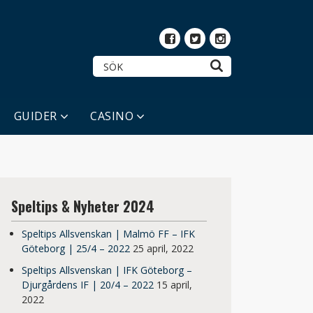
GUIDER
CASINO
Speltips & Nyheter 2024
Speltips Allsvenskan | Malmö FF – IFK
Göteborg | 25/4 – 2022
25 april, 2022
Speltips Allsvenskan | IFK Göteborg –
Djurgårdens IF | 20/4 – 2022
15 april,
2022