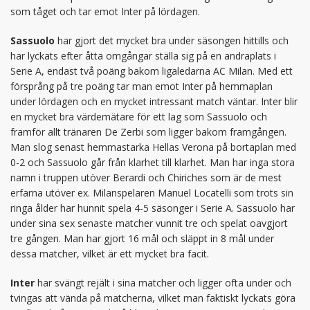
som tåget och tar emot Inter på lördagen.
Sassuolo
har gjort det mycket bra under säsongen hittills och
har lyckats efter åtta omgångar ställa sig på en andraplats i
Serie A, endast två poäng bakom ligaledarna AC Milan. Med ett
försprång på tre poäng tar man emot Inter på hemmaplan
under lördagen och en mycket intressant match väntar. Inter blir
en mycket bra värdemätare för ett lag som Sassuolo och
framför allt tränaren De Zerbi som ligger bakom framgången.
Man slog senast hemmastarka Hellas Verona på bortaplan med
0-2 och Sassuolo går från klarhet till klarhet. Man har inga stora
namn i truppen utöver Berardi och Chiriches som är de mest
erfarna utöver ex. Milanspelaren Manuel Locatelli som trots sin
ringa ålder har hunnit spela 4-5 säsonger i Serie A. Sassuolo har
under sina sex senaste matcher vunnit tre och spelat oavgjort
tre gången. Man har gjort 16 mål och släppt in 8 mål under
dessa matcher, vilket är ett mycket bra facit.
Inter
har svängt rejält i sina matcher och ligger ofta under och
tvingas att vända på matcherna, vilket man faktiskt lyckats göra