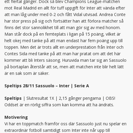
ett flertal gånger. Dock så blev Champions League-matchen
mot Real Madrid en allt för tuff uppgift för Inter att vända efter
att man låg under med 0-2 och fått Vidal utvisad. Andrea Conte
har stor press på sig och fortsätter han att förlora matcher så
finns det stor sannolikhet till att man gör sig av med honom.
Man står dock på en femteplats i ligan på 15 poäng, vilket är
helt okej med tanke på att man endast har fem poäng upp till
toppen. Men det är trots allt en underprestation från Inter och
Contes Sida med tanke på att man har pratat om att det här
kommer att bli Inters säsong. Huruvida man tar sig an Sassuolo
på bortaplan återstår att se, men att matchen inte blir helt lätt
är en sak som är säker.
Speltips 28/11 Sassuolo – Inter | Serie A
Speltips
| Slutresultat 1X | 2,15 gånger pengarna | OBS!
Oddset är en rörlig siffra som kan komma att ha ändrats.
Motivering
Vi har en toppmatch framför oss där Sassuolo just nu spelar en
extraordinär fotboll samtidigt som Inter inte når upp till