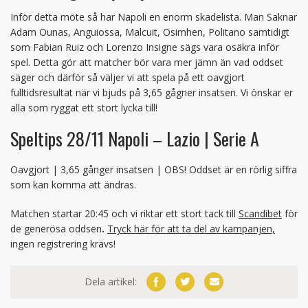
Inför detta möte så har Napoli en enorm skadelista. Man Saknar
Adam Ounas, Anguiossa, Malcuit, Osimhen, Politano samtidigt
som Fabian Ruiz och Lorenzo Insigne sägs vara osäkra inför
spel. Detta gör att matcher bör vara mer jämn än vad oddset
säger och därför så väljer vi att spela på ett oavgjort
fulltidsresultat när vi bjuds på 3,65 gågner insatsen. Vi önskar er
alla som ryggat ett stort lycka till!
Speltips 28/11 Napoli – Lazio | Serie A
Oavgjort | 3,65 gånger insatsen | OBS! Oddset är en rörlig siffra
som kan komma att ändras.
Matchen startar 20:45 och vi riktar ett stort tack till
Scandibet
för
de generösa oddsen
.
Tryck här för att ta del av kampanjen,
ingen registrering krävs!
Dela artikel: