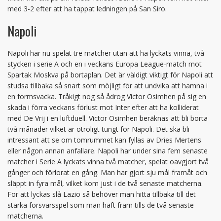
med 3-2 efter att ha tappat ledningen på San Siro.
Napoli
Napoli har nu spelat tre matcher utan att ha lyckats vinna, två
stycken i serie A och en i veckans Europa League-match mot
Spartak Moskva på bortaplan. Det är väldigt viktigt för Napoli att
studsa tillbaka så snart som möjligt för att undvika att hamna i
en formsvacka. Tråkigt nog så ådrog Victor Osimhen på sig en
skada i förra veckans förlust mot Inter efter att ha kolliderat
med De Vrij i en luftduell. Victor Osimhen beräknas att bli borta
två månader vilket är otroligt tungt för Napoli. Det ska bli
intressant att se om tomrummet kan fyllas av Dries Mertens
eller någon annan anfallare. Napoli har under sina fem senaste
matcher i Serie A lyckats vinna två matcher, spelat oavgjort två
gånger och förlorat en gång. Man har gjort sju mål framåt och
släppt in fyra mål, vilket kom just i de två senaste matcherna.
För att lyckas slå Lazio så behöver man hitta tillbaka till det
starka försvarsspel som man haft fram tills de två senaste
matcherna.