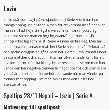
Lazio
Lazio står som sagt på en sjundeplats i Serie A och har inte
många poäng upp till topp-4 men för att komma dit så behöver
man se till att höja sin lägstanivå som kan vara mycket låg.
Däremot så har man en hög högstanivå där man kan slå i
princip vilket lag som helst i Serie A under en bra dag. Man har
under sina fem senaste matcher i Serie A vunnit två, förlorat två
och spelat oavgjort en gång. Man har gjort sju mål framåt under
dessa matcher och släppt in åtta mål vilket är underkänt för ett
lag som Lazio. Det ska bli mycket intressant att se om man kan
vända den här negativa trenden till något positivt och som vi alla
vet så är det inte mer än oerhört passande när man vänder på
trender mot topplag. Om man lyckas med detta eller inte
återstår att se.
Speltips 28/11 Napoli – Lazio | Serie A
Motivering till speltipset