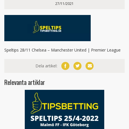
27/11/2021
Speltips 28/11 Chelsea – Manchester United | Premier League
Dela artikel:
Relevanta artiklar