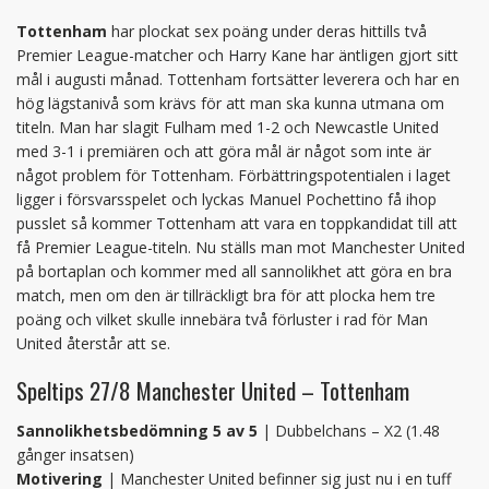
Tottenham
har plockat sex poäng under deras hittills två
Premier League-matcher och Harry Kane har äntligen gjort sitt
mål i augusti månad. Tottenham fortsätter leverera och har en
hög lägstanivå som krävs för att man ska kunna utmana om
titeln. Man har slagit Fulham med 1-2 och Newcastle United
med 3-1 i premiären och att göra mål är något som inte är
något problem för Tottenham. Förbättringspotentialen i laget
ligger i försvarsspelet och lyckas Manuel Pochettino få ihop
pusslet så kommer Tottenham att vara en toppkandidat till att
få Premier League-titeln. Nu ställs man mot Manchester United
på bortaplan och kommer med all sannolikhet att göra en bra
match, men om den är tillräckligt bra för att plocka hem tre
poäng och vilket skulle innebära två förluster i rad för Man
United återstår att se.
Speltips 27/8 Manchester United – Tottenham
Sannolikhetsbedömning 5 av 5
| Dubbelchans – X2 (1.48
gånger insatsen)
Motivering
| Manchester United befinner sig just nu i en tuff