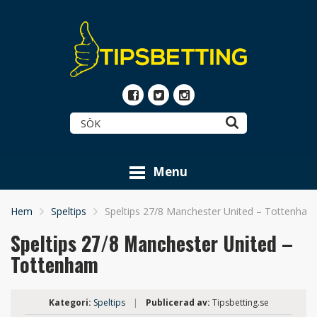
Menu
Hem
Speltips
Speltips 27/8 Manchester United – Tottenham
Speltips 27/8 Manchester United –
Tottenham
Kategori:
Speltips
|
Publicerad av:
Tipsbetting.se