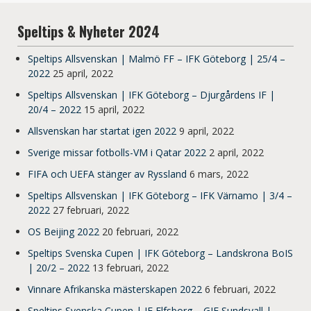
Speltips & Nyheter 2024
Speltips Allsvenskan | Malmö FF – IFK Göteborg | 25/4 –
2022
25 april, 2022
Speltips Allsvenskan | IFK Göteborg – Djurgårdens IF |
20/4 – 2022
15 april, 2022
Allsvenskan har startat igen 2022
9 april, 2022
Sverige missar fotbolls-VM i Qatar 2022
2 april, 2022
FIFA och UEFA stänger av Ryssland
6 mars, 2022
Speltips Allsvenskan | IFK Göteborg – IFK Värnamo | 3/4 –
2022
27 februari, 2022
OS Beijing 2022
20 februari, 2022
Speltips Svenska Cupen | IFK Göteborg – Landskrona BoIS
| 20/2 – 2022
13 februari, 2022
Vinnare Afrikanska mästerskapen 2022
6 februari, 2022
Speltips Svenska Cupen | IF Elfsborg – GIF Sundsvall |