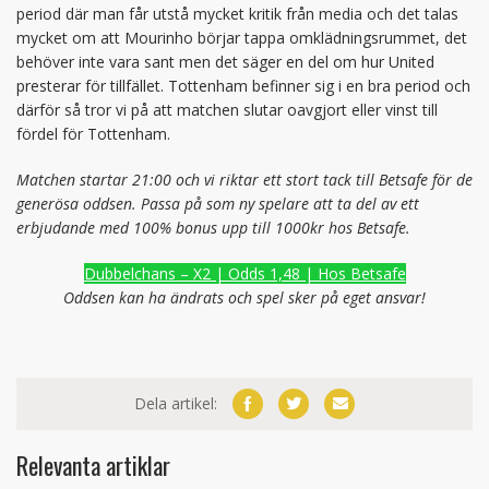
period där man får utstå mycket kritik från media och det talas
mycket om att Mourinho börjar tappa omklädningsrummet, det
behöver inte vara sant men det säger en del om hur United
presterar för tillfället. Tottenham befinner sig i en bra period och
därför så tror vi på att matchen slutar oavgjort eller vinst till
fördel för Tottenham.
Matchen startar 21:00 och vi riktar ett stort tack till Betsafe för de
generösa oddsen. Passa på som ny spelare att ta del av ett
erbjudande med 100% bonus upp till 1000kr hos Betsafe.
Dubbelchans – X2 | Odds 1,48 | Hos Betsafe
Oddsen kan ha ändrats och spel sker på eget ansvar!
Dela artikel:
Relevanta artiklar