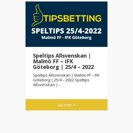
Speltips Allsvenskan |
Malmö FF – IFK
Göteborg | 25/4 – 2022
Speltips Allsvenskan | Malmö FF – IFK
Göteborg | 25/4 – 2022 Speltips
Allsvenskan |…
läs mer +