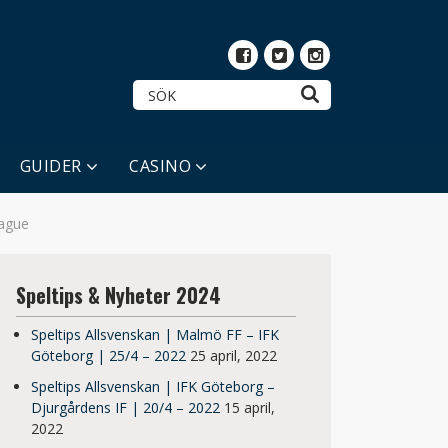
GUIDER
CASINO
eague
Speltips & Nyheter 2024
Speltips Allsvenskan | Malmö FF – IFK
Göteborg | 25/4 – 2022
25 april, 2022
Speltips Allsvenskan | IFK Göteborg –
Djurgårdens IF | 20/4 – 2022
15 april,
2022