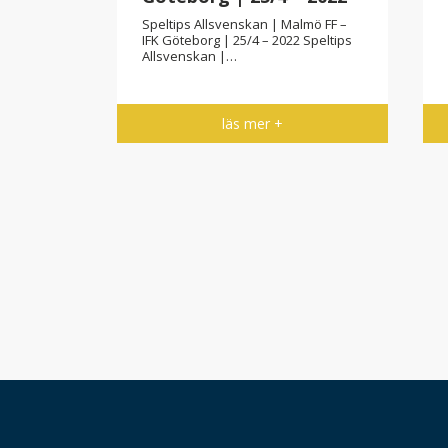
 Göteborg
Speltips Allsvenskan | Malmö FF –
IFK Göteborg | 25/4 – 2022 Speltips
Allsvenskan |…
läs mer +