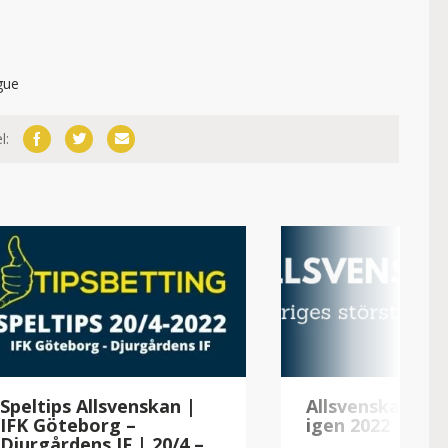
gue
l:
Speltips Allsvenskan |
Allsvenskan har
IFK Göteborg –
igen 2022
Djurgårdens IF | 20/4 –