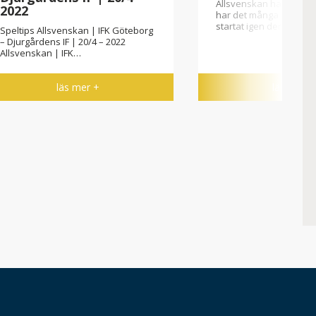
Allsvenskan har startat
2022
har det många Svenska
startat igen den…
Speltips Allsvenskan | IFK Göteborg
– Djurgårdens IF | 20/4 – 2022
Allsvenskan | IFK…
läs mer +
läs mer +