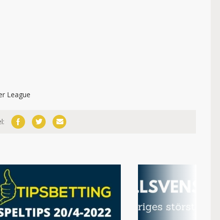
er League
l: