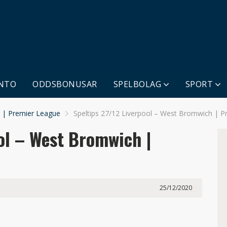
NTO
ODDSBONUSAR
SPELBOLAG
SPORT
h | Premier League
Speltips 27/12 Liverpool – West Bromwich | 
ol – West Bromwich |
25/12/2020