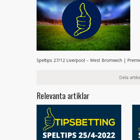
Speltips 27/12 Liverpool – West Bromwich | Premi
Dela artike
Relevanta artiklar