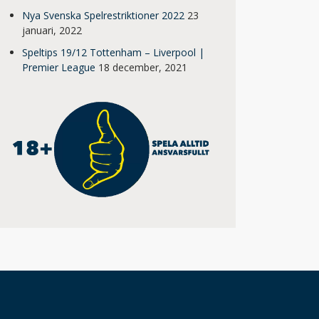
Nya Svenska Spelrestriktioner 2022
23
januari, 2022
 startat
Sverige missar fotbolls-
Speltips 19/12 Tottenham – Liverpool |
VM i Qatar 2022
Premier League
18 december, 2021
 igen 2022 Nu
Sverige missar fotbolls-VM i Qatar
r väntat på
2022 Vårt kära Sverige missar
fotbolls-VM i Qatar vintern 2022.…
läs mer +