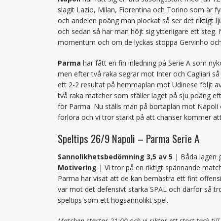
slagit Lazio, Milan, Fiorentina och Torino som är 
och andelen poäng man plockat så ser det riktigt 
och sedan så har man höjt sig ytterligare ett steg.
momentum och om de lyckas stoppa Gervinho och Pa
Parma
har fått en fin inledning på Serie A som nyko
men efter två raka segrar mot Inter och Cagliari så
ett 2-2 resultat på hemmaplan mot Udinese följt av
två raka matcher som ställer laget på sju poäng ef
för Parma. Nu ställs man på bortaplan mot Napoli oc
förlora och vi tror starkt på att chanser kommer at
Speltips 26/9 Napoli – Parma Serie A
Sannolikhetsbedömning 3,5 av 5
| Båda lagen g
Motivering
| Vi tror på en riktigt spännande match
Parma har visat att de kan bemästra ett fint offens
var mot det defensivt starka SPAL och därför så tr
speltips som ett högsannolikt spel.
Matchen startar 21:00 och vi riktar ett stort tack ti