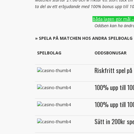
ta del av ett erbjudande med 100% bonus upp till 1
Båda lagen gör mål –
Oddsen kan ha ändrat
» SPELA PÅ MATCHEN HOS ANDRA SPELBOALG
SPELBOLAG
ODDSBONUSAR
Riskfritt spel på
100% upp till 10
100% upp till 10
Sätt in 200kr sp