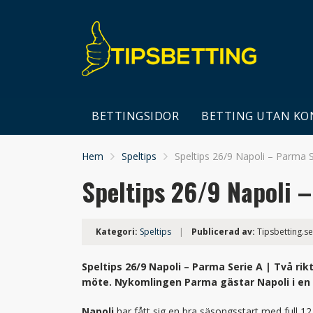
BETTINGSIDOR
BETTING UTAN KO
Hem
Speltips
Speltips 26/9 Napoli – Parma S
Speltips 26/9 Napoli 
Kategori:
Speltips
|
Publicerad av:
Tipsbetting.se
Speltips 26/9 Napoli – Parma Serie A | Två rik
möte. Nykomlingen Parma gästar Napoli i en 
Napoli
har fått sig en bra säsongsstart med full 