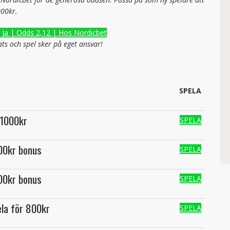
000kr.
 Ja | Odds 2,12 | Hos Nordicbet
s och spel sker på eget ansvar!
SPELA
 1000kr
SPELA
00kr bonus
SPELA
00kr bonus
SPELA
ela för 800kr
SPELA