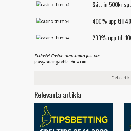
Sätt in 500kr sp
400% upp till 4
200% upp till 1
Exklusivt Casino utan konto just nu:
[easy-pricing-table id=”4140″]
Dela artike
Relevanta artiklar