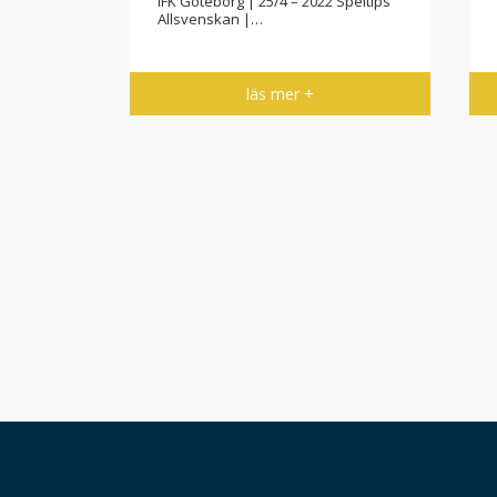
IFK Göteborg | 25/4 – 2022 Speltips
Allsvenskan |…
läs mer +