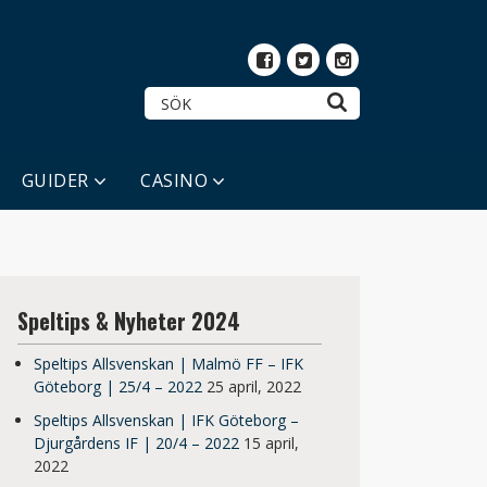
GUIDER
CASINO
Speltips & Nyheter 2024
Speltips Allsvenskan | Malmö FF – IFK
Göteborg | 25/4 – 2022
25 april, 2022
Speltips Allsvenskan | IFK Göteborg –
Djurgårdens IF | 20/4 – 2022
15 april,
2022