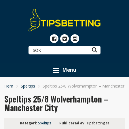
Menu
Hem
Speltips
Speltips 25/8 Wolverhampton – Manchester Ci
Speltips 25/8 Wolverhampton –
Manchester City
Kategori:
Speltips
|
Publicerad av:
Tipsbetting.se