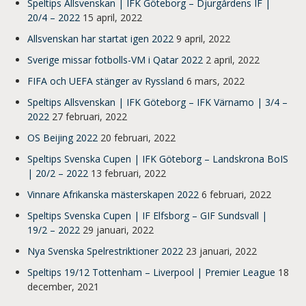
Speltips Allsvenskan | IFK Göteborg – Djurgårdens IF |
20/4 – 2022
15 april, 2022
Allsvenskan har startat igen 2022
9 april, 2022
Sverige missar fotbolls-VM i Qatar 2022
2 april, 2022
FIFA och UEFA stänger av Ryssland
6 mars, 2022
Speltips Allsvenskan | IFK Göteborg – IFK Värnamo | 3/4 –
2022
27 februari, 2022
OS Beijing 2022
20 februari, 2022
Speltips Svenska Cupen | IFK Göteborg – Landskrona BoIS
| 20/2 – 2022
13 februari, 2022
Vinnare Afrikanska mästerskapen 2022
6 februari, 2022
Speltips Svenska Cupen | IF Elfsborg – GIF Sundsvall |
19/2 – 2022
29 januari, 2022
Nya Svenska Spelrestriktioner 2022
23 januari, 2022
Speltips 19/12 Tottenham – Liverpool | Premier League
18
december, 2021