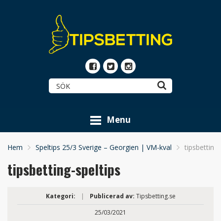
Menu
Hem
Speltips 25/3 Sverige – Georgien | VM-kval
tipsbetting-
tipsbetting-speltips
Kategori:
|
Publicerad av:
Tipsbetting.se
25/03/2021