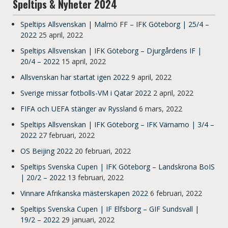
Speltips & Nyheter 2024
Speltips Allsvenskan | Malmö FF – IFK Göteborg | 25/4 –
2022
25 april, 2022
Speltips Allsvenskan | IFK Göteborg – Djurgårdens IF |
20/4 – 2022
15 april, 2022
Allsvenskan har startat igen 2022
9 april, 2022
Sverige missar fotbolls-VM i Qatar 2022
2 april, 2022
FIFA och UEFA stänger av Ryssland
6 mars, 2022
Speltips Allsvenskan | IFK Göteborg – IFK Värnamo | 3/4 –
2022
27 februari, 2022
OS Beijing 2022
20 februari, 2022
Speltips Svenska Cupen | IFK Göteborg – Landskrona BoIS
| 20/2 – 2022
13 februari, 2022
Vinnare Afrikanska mästerskapen 2022
6 februari, 2022
Speltips Svenska Cupen | IF Elfsborg – GIF Sundsvall |
19/2 – 2022
29 januari, 2022