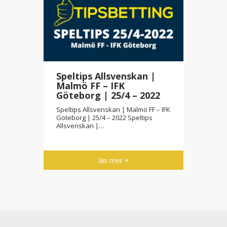
Speltips Allsvenskan |
Malmö FF – IFK
Göteborg | 25/4 – 2022
Speltips Allsvenskan | Malmö FF – IFK
Göteborg | 25/4 – 2022 Speltips
Allsvenskan |…
läs mer +