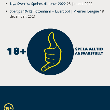
Nya Svenska Spelrestriktioner 2022
23 januari, 2022
Speltips 19/12 Tottenham – Liverpool | Premier League
18
december, 2021