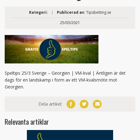
Kategori:
|
Publicerad av:
Tipsbetting.se
25/03/2021
Speltips 25/3 Sverige – Georgien | VM-kval | Äntligen är det
dags för en landskamp i form av ett VM-kvalsmöte mot
Georgien.
Dela artikel:
Relevanta artiklar