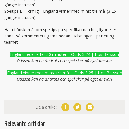
gånger insatsen)
Speltips B | Rimlig | England vinner med minst tre mål (3,25
gånger insatsen)
Har ni önskemål om speltips på specifika matcher, ligor eller
annat så kommentera gärna nedan. Hälsningar TipsBetting-
teamet
England leder efter 30 minuter | Odds 3,24 | Hos Betsson
Oddsen kan ha ändrats och spel sker på eget ansvar!
England vinner med minst tre mål | Odds 3,25 | Hos Betsson
Oddsen kan ha ändrats och spel sker på eget ansvar!
Dela artikel:
Relevanta artiklar