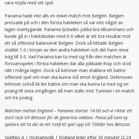
vara nöjda med sitt spel.
Panama hade inte alls en enkel match mot Belgien. Belgien
pressade på och i den första halvleken så var inte något av
lagen övertygande. Panama lyckades jobba bra tillsammans och
kunde gå in i halvtidsvilan med 0-0 vilket är ett bra resultat mot
ett så offensivt balanserat Belgien. Dock så hittade Belgien
snabbt 1-0 i början av den andra halvleken och det hann rinna
iväg till 3-0. Vad Panama kan ta med sig från den matchen är
försvarsspelet i första halvleken där alla jobbade ihop och stod
rätt i många lägen. Dock så behöver man etablera ett bättre
offensivt spel om man ska kunna stå emot England. Defensiven
behöver också bli lite bättre om man ska kunna ta med sig en
poäng till sista omgången då man ställs mot Tunisien i en match
om tre poäng.
Matchen mellan England – Panama startar 14:00 och vi riktar ett
stort tack till Betsson för de generösa oddsen. Passa på som ny
spelare att ta del av ett riskfritt spel upp till 1000kr hos Betsson.
Speltips A | Högsannolik | England leder efter 30 minuter (2,24