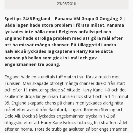
23/06/2018
Speltips 24/6 England – Panama VM Grupp G Omgång 2 |
Båda lagen hade stora problem i första mötet. Panama
lyckades inte hålla emot Belgiens anfallsspel och
England hade otroliga problem med att göra mål efter
att ha missat många chanser. På tilläggstid i andra
halvlek så lyckades lagkaptenen Harry Kane sätta
pannan på bollen som gick in i mål och gav
engelsmännen tre poäng.
England hade en stundtals tuff match i sin första match mot
Tunisien. Man skapade otroligt många chanser direkt från start
och efter 11 minuter spelade så hittade Harry Kane 1-0 och det
skulle inte dröja länge innan Tunisien fick straff och la 1-1 i minut
35. England skapade chans på chans men lyckades aldrig hitta
målet efter avslut från Rashford, Lingard Raheem Sterling och
Dele Alli. Dock så lyckades engelsmännen trycka in 1-2 på
tilläggstid efter att Harry Kane lyckats hitta sig fri i straffområdet
efter en hörna. Trots de trubbiga avsluten så bör engelsmännen