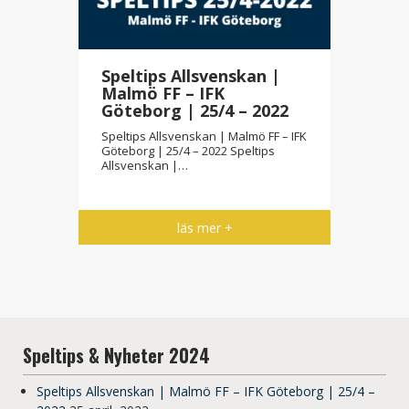
Speltips Allsvenskan |
Malmö FF – IFK
Göteborg | 25/4 – 2022
Speltips Allsvenskan | Malmö FF – IFK
Göteborg | 25/4 – 2022 Speltips
Allsvenskan |…
läs mer +
Speltips & Nyheter 2024
Speltips Allsvenskan | Malmö FF – IFK Göteborg | 25/4 –