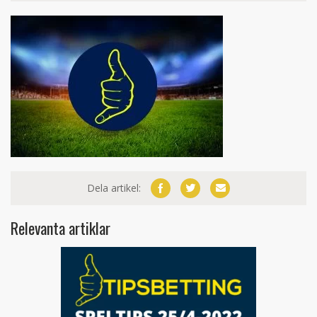
Dela artikel:
Relevanta artiklar