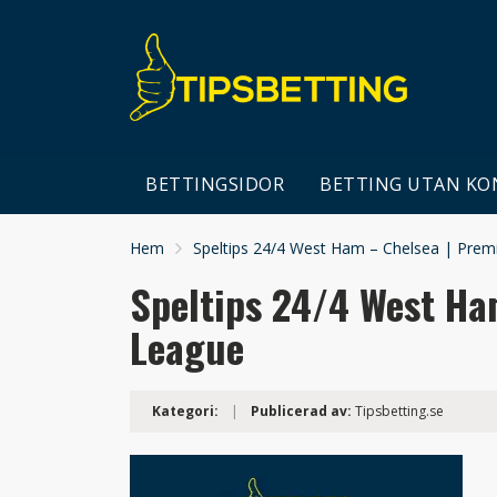
BETTINGSIDOR
BETTING UTAN KO
Hem
Speltips 24/4 West Ham – Chelsea | Prem
Speltips 24/4 West Ha
League
Kategori:
|
Publicerad av:
Tipsbetting.se