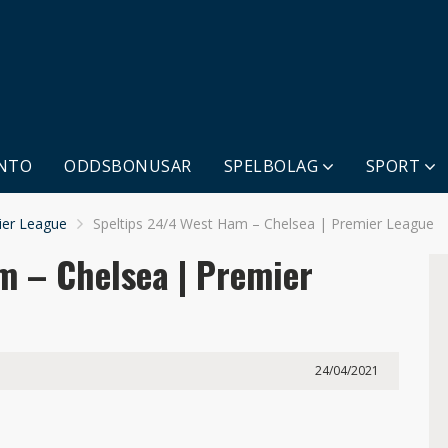
NTO
ODDSBONUSAR
SPELBOLAG
SPORT
ier League
Speltips 24/4 West Ham – Chelsea | Premier League
m – Chelsea | Premier
24/04/2021