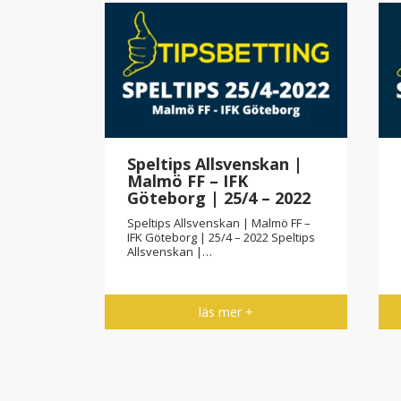
a
Speltips Allsvenskan |
2
Malmö FF – IFK
Göteborg | 25/4 – 2022
rskapen
m precis
Speltips Allsvenskan | Malmö FF –
IFK Göteborg | 25/4 – 2022 Speltips
Allsvenskan |…
läs mer +