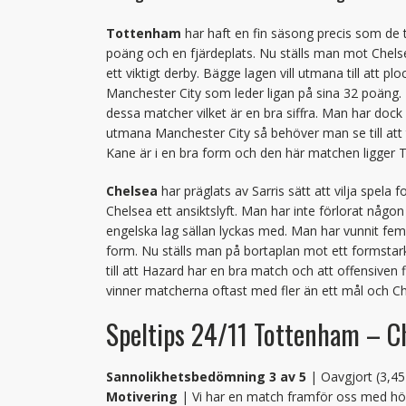
Tottenham
har haft en fin säsong precis som de 
poäng och en fjärdeplats. Nu ställs man mot Chel
ett viktigt derby. Bägge lagen vill utmana till att 
Manchester City som leder ligan på sina 32 poäng. 
dessa matcher vilket är en bra siffra. Man har dock 
utmana Manchester City så behöver man se till att t
Kane är i en bra form och den här matchen ligger T
Chelsea
har präglats av Sarris sätt att vilja spela 
Chelsea ett ansiktslyft. Man har inte förlorat någon
engelska lag sällan lyckas med. Man har vunnit fem 
form. Nu ställs man på bortaplan mot ett formsta
till att Hazard har en bra match och att offensive
vinner matcherna oftast med fler än ett mål och Chel
Speltips 24/11 Tottenham – C
Sannolikhetsbedömning 3 av 5
| Oavgjort (3,45
Motivering
| Vi har en match framför oss med högt 