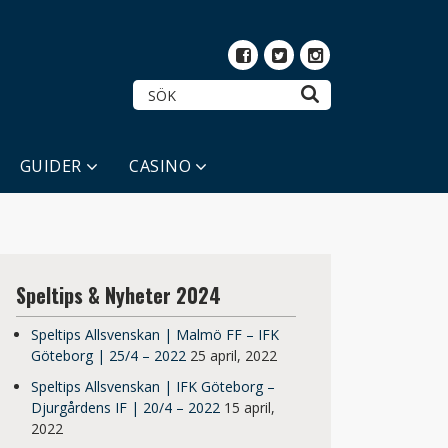
GUIDER
CASINO
Speltips & Nyheter 2024
Speltips Allsvenskan | Malmö FF – IFK
Göteborg | 25/4 – 2022
25 april, 2022
Speltips Allsvenskan | IFK Göteborg –
Djurgårdens IF | 20/4 – 2022
15 april,
2022