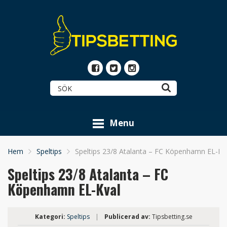
Menu
Hem
Speltips
Speltips 23/8 Atalanta – FC Köpenhamn EL-Kv
Speltips 23/8 Atalanta – FC
Köpenhamn EL-Kval
Kategori:
Speltips
|
Publicerad av:
Tipsbetting.se