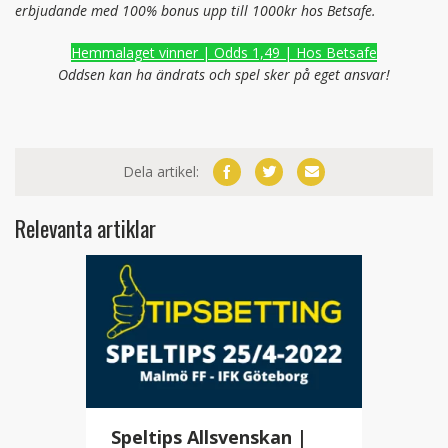
erbjudande med 100% bonus upp till 1000kr hos Betsafe.
Hemmalaget vinner | Odds 1,49 | Hos Betsafe
Oddsen kan ha ändrats och spel sker på eget ansvar!
Dela artikel:
Relevanta artiklar
Speltips Allsvenskan |