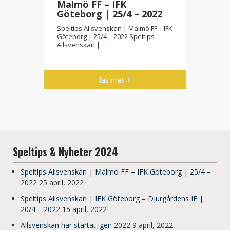
Malmö FF – IFK
Göteborg | 25/4 – 2022
Speltips Allsvenskan | Malmö FF – IFK
Göteborg | 25/4 – 2022 Speltips
Allsvenskan |…
läs mer +
Speltips & Nyheter 2024
Speltips Allsvenskan | Malmö FF – IFK Göteborg | 25/4 –
2022
25 april, 2022
Speltips Allsvenskan | IFK Göteborg – Djurgårdens IF |
20/4 – 2022
15 april, 2022
Allsvenskan har startat igen 2022
9 april, 2022