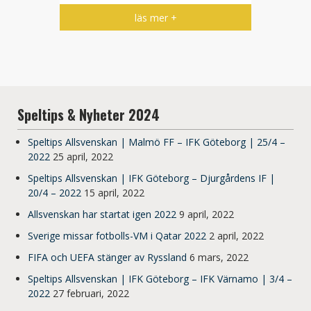
läs mer +
Speltips & Nyheter 2024
Speltips Allsvenskan | Malmö FF – IFK Göteborg | 25/4 –
2022
25 april, 2022
Speltips Allsvenskan | IFK Göteborg – Djurgårdens IF |
20/4 – 2022
15 april, 2022
Allsvenskan har startat igen 2022
9 april, 2022
Sverige missar fotbolls-VM i Qatar 2022
2 april, 2022
FIFA och UEFA stänger av Ryssland
6 mars, 2022
Speltips Allsvenskan | IFK Göteborg – IFK Värnamo | 3/4 –
2022
27 februari, 2022