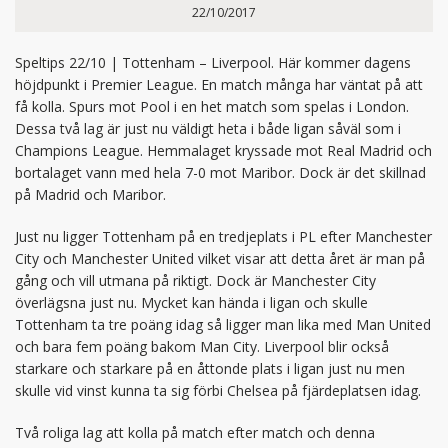
22/10/2017
Speltips 22/10 | Tottenham – Liverpool. Här kommer dagens
höjdpunkt i Premier League. En match många har väntat på att
få kolla. Spurs mot Pool i en het match som spelas i London.
Dessa två lag är just nu väldigt heta i både ligan såväl som i
Champions League. Hemmalaget kryssade mot Real Madrid och
bortalaget vann med hela 7-0 mot Maribor. Dock är det skillnad
på Madrid och Maribor.
Just nu ligger Tottenham på en tredjeplats i PL efter Manchester
City och Manchester United vilket visar att detta året är man på
gång och vill utmana på riktigt. Dock är Manchester City
överlägsna just nu. Mycket kan hända i ligan och skulle
Tottenham ta tre poäng idag så ligger man lika med Man United
och bara fem poäng bakom Man City. Liverpool blir också
starkare och starkare på en åttonde plats i ligan just nu men
skulle vid vinst kunna ta sig förbi Chelsea på fjärdeplatsen idag.
Två roliga lag att kolla på match efter match och denna