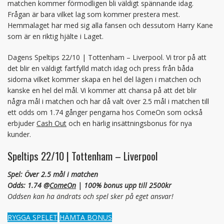
matchen kommer förmodligen bli väldigt spännande idag.
Frågan är bara vilket lag som kommer prestera mest.
Hemmalaget har med sig alla fansen och dessutom Harry Kane
som är en riktig hjälte i Laget.
Dagens Speltips 22/10 | Tottenham – Liverpool. Vi tror på att
det blir en väldigt fartfylld match idag och press från båda
sidorna vilket kommer skapa en hel del lägen i matchen och
kanske en hel del mål. Vi kommer att chansa på att det blir
några mål i matchen och har då valt över 2.5 mål i matchen till
ett odds om 1.74 gånger pengarna hos ComeOn som också
erbjuder
Cash Out
och en härlig insättningsbonus för nya
kunder.
Speltips 22/10 | Tottenham – Liverpool
Spel:
Över 2.5 mål i matchen
Odds: 1.74 @
ComeOn
| 100% bonus upp till 2500kr
Oddsen kan ha ändrats och spel sker på eget ansvar!
RYGGA SPELET
HÄMTA BONUS