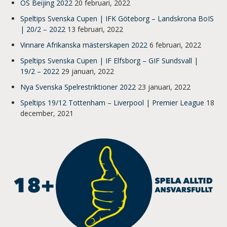
OS Beijing 2022
20 februari, 2022
Speltips Svenska Cupen | IFK Göteborg – Landskrona BoIS
| 20/2 – 2022
13 februari, 2022
Vinnare Afrikanska mästerskapen 2022
6 februari, 2022
Speltips Svenska Cupen | IF Elfsborg – GIF Sundsvall |
19/2 – 2022
29 januari, 2022
Nya Svenska Spelrestriktioner 2022
23 januari, 2022
Speltips 19/12 Tottenham – Liverpool | Premier League
18
december, 2021