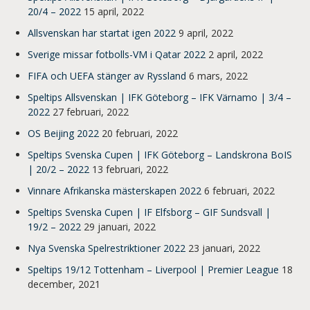
20/4 – 2022
15 april, 2022
Allsvenskan har startat igen 2022
9 april, 2022
Sverige missar fotbolls-VM i Qatar 2022
2 april, 2022
FIFA och UEFA stänger av Ryssland
6 mars, 2022
Speltips Allsvenskan | IFK Göteborg – IFK Värnamo | 3/4 –
2022
27 februari, 2022
OS Beijing 2022
20 februari, 2022
Speltips Svenska Cupen | IFK Göteborg – Landskrona BoIS
| 20/2 – 2022
13 februari, 2022
Vinnare Afrikanska mästerskapen 2022
6 februari, 2022
Speltips Svenska Cupen | IF Elfsborg – GIF Sundsvall |
19/2 – 2022
29 januari, 2022
Nya Svenska Spelrestriktioner 2022
23 januari, 2022
Speltips 19/12 Tottenham – Liverpool | Premier League
18
december, 2021